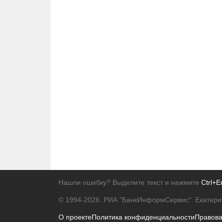
Нашли ошибку? Выделите текст и нажмите
Ctrl+E
© 1994-2026.
РИА "БанкИнформСервис". Екатери
О проекте
Политика конфиденциальности
Правов