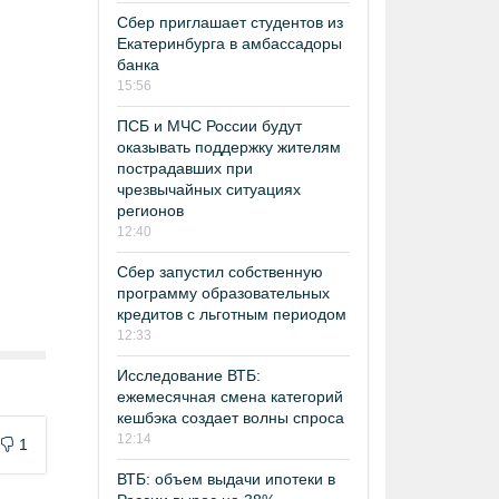
Сбер приглашает студентов из
Екатеринбурга в амбассадоры
банка
15:56
ПСБ и МЧС России будут
оказывать поддержку жителям
пострадавших при
чрезвычайных ситуациях
регионов
12:40
Сбер запустил собственную
программу образовательных
кредитов с льготным периодом
12:33
Исследование ВТБ:
ежемесячная смена категорий
кешбэка создает волны спроса
12:14
1
ВТБ: объем выдачи ипотеки в