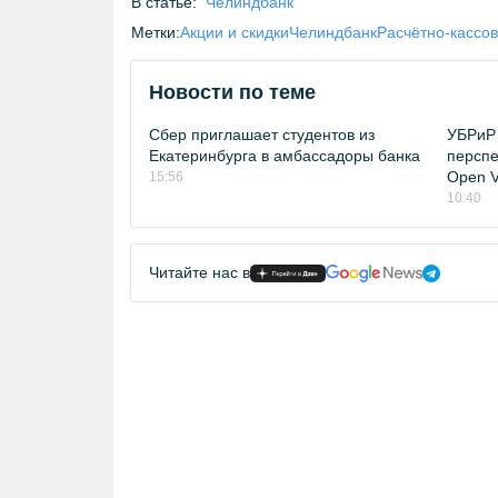
В статье:
Челиндбанк
Метки:
Акции и скидки
Челиндбанк
Расчётно-кассо
Новости по теме
Сбер приглашает студентов из
УБРиР 
Екатеринбурга в амбассадоры банка
перспе
Open Vi
15:56
10:40
Читайте нас в