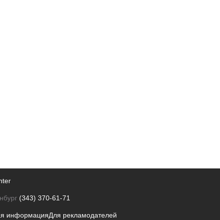
nter
нбург
(343) 370-61-71
ая информация
Для рекламодателей