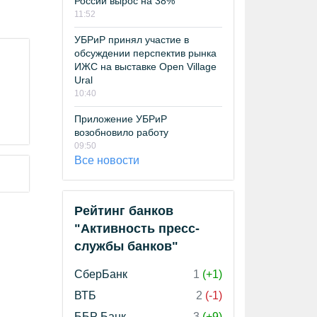
России вырос на 38%
11:52
УБРиР принял участие в
обсуждении перспектив рынка
ИЖС на выставке Open Village
Ural
10:40
Приложение УБРиР
возобновило работу
09:50
Все новости
Рейтинг банков
"Активность пресс-
службы банков"
СберБанк
1
(+1)
ВТБ
2
(-1)
ББР Банк
3
(+9)