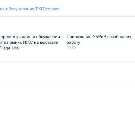
вое обслуживание(РКО)
сервис
принял участие в обсуждении
Приложение УБРиР возобновило
ктив рынка ИЖС на выставке
работу
llage Ural
09:50