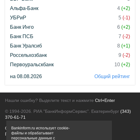
Альфа-Банк
4
(+2)
УБРиР
5
(-1)
Банк Инго
6
(+2)
Банк ПСБ
7
(-2)
Банк Уралсиб
8
(+1)
Россельхозбанк
9
(-2)
Первоуральскбанк
10
(+2)
на 08.08.2026
Общий рейтинг
Нашли ошибку? Выделите текст и нажмите
Ctrl+Enter
© 1994-2026.
РИА "БанкИнформСервис". Екатеринбург
(343)
370-61-71
О проекте
Политика конфиденциальности
Bankinform.ru использует cookie-
файлы и обрабатывает
Правовая информация
Для рекламодателей
персональные данные с