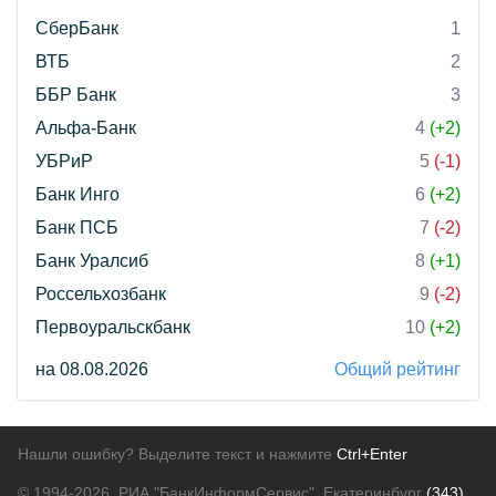
СберБанк
1
ВТБ
2
ББР Банк
3
Альфа-Банк
4
(+2)
УБРиР
5
(-1)
Банк Инго
6
(+2)
Банк ПСБ
7
(-2)
Банк Уралсиб
8
(+1)
Россельхозбанк
9
(-2)
Первоуральскбанк
10
(+2)
на 08.08.2026
Общий рейтинг
Нашли ошибку? Выделите текст и нажмите
Ctrl+Enter
© 1994-2026.
РИА "БанкИнформСервис". Екатеринбург
(343)