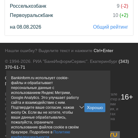
Россельхозбанк
9
(-2)
Первоуральскбанк
10
(+2)
на 08.08.2026
Общий рейтинг
Нашли ошибку? Выделите текст и нажмите
Ctrl+Enter
© 1994-2026.
РИА "БанкИнформСервис". Екатеринбург
(343)
370-61-71
О проекте
Политика конфиденциальности
Bankinform.ru использует cookie-
файлы и обрабатывает
Правовая информация
Для рекламодателей
персональные данные с
использованием Яндекс Метрики,
Вся информация о продуктах банков, размещенная на портале
16+
Google Analytics. Это улучшает работу
bankinform.ru, носит исключительно ознакомительный характер и
сайта и взаимодействие с ним.
не является публичной офертой, определяемой положениями
Подтвердите ваше согласие, нажав
ГК РФ. Информация не содержит точного и полного описания, и
кнопу Ок. Если вы не хотите, чтобы
может быть изменена. Конечные условия уточняйте на сайтах
ваши данные обрабатывались,
банков или при личном обращении. Исключительное право на
пожалуйста, ограничьте
товарные знаки принадлежит их правообладателям.
использование файлов cookie в своём
браузере. Подробнее в
Политике
конфиденциальности
.