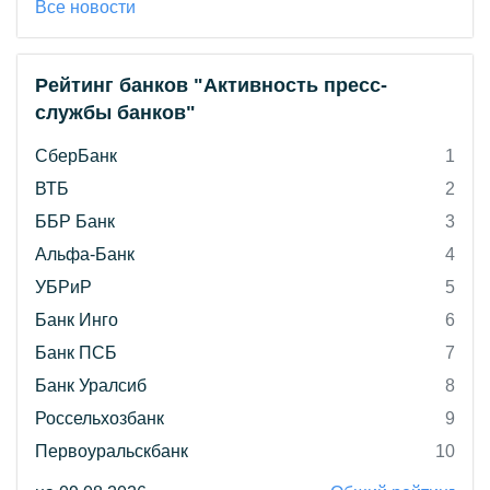
Все новости
Рейтинг банков "Активность пресс-
службы банков"
СберБанк
1
ВТБ
2
ББР Банк
3
Альфа-Банк
4
УБРиР
5
Банк Инго
6
Банк ПСБ
7
Банк Уралсиб
8
Россельхозбанк
9
Первоуральскбанк
10