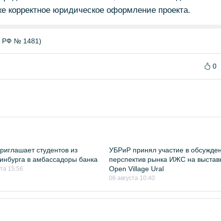
кже корректное юридическое оформление проекта.
Б РФ № 1481)
0
риглашает студентов из
УБРиР принял участие в обсужде
инбурга в амбассадоры банка
перспектив рынка ИЖС на выстав
Open Village Ural
ста 15:56
06 августа 10:40