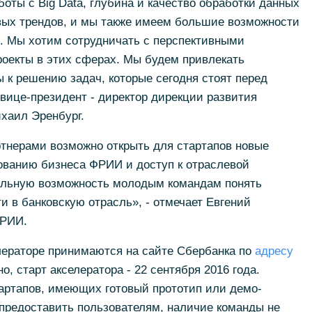
оты с Big Data, глубина и качество обработки данных
вых трендов, и мы также имеем большие возможности
и. Мы хотим сотрудничать с перспективными
роекты в этих сферах. Мы будем привлекать
 к решению задач, которые сегодня стоят перед
вице-президент - директор дирекции развития
хаил Эренбург.
ртнерами возможно открыть для стартапов новые
ованию бизнеса ФРИИ и доступ к отраслевой
альную возможность молодым командам понять
и в банковскую отрасль», - отмечает Евгений
ФРИИ.
лераторе принимаются на сайте Сбербанка по
адресу
о, старт акселератора - 22 сентября 2016 года.
тартапов, имеющих готовый прототип или демо-
 предоставить пользователям, наличие команды не