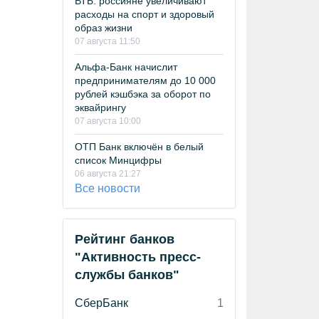
ВТБ: россияне увеличивают
расходы на спорт и здоровый
образ жизни
07 августа 11:50
Альфа-Банк начислит
предпринимателям до 10 000
рублей кэшбэка за оборот по
эквайрингу
07 августа 10:00
ОТП Банк включён в белый
список Минцифры
06 августа 21:27
Все новости
Рейтинг банков
"Активность пресс-
службы банков"
СберБанк
1