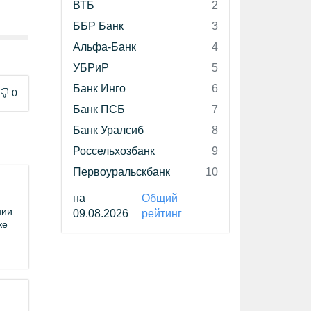
ВТБ
2
ББР Банк
3
Альфа-Банк
4
УБРиР
5
Банк Инго
6
0
Банк ПСБ
7
Банк Уралсиб
8
Россельхозбанк
9
Первоуральскбанк
10
на
Общий
нии
09.08.2026
рейтинг
ке