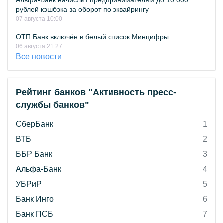
Альфа-Банк начислит предпринимателям до 10 000
рублей кэшбэка за оборот по эквайрингу
07 августа 10:00
ОТП Банк включён в белый список Минцифры
06 августа 21:27
Все новости
Рейтинг банков "Активность пресс-
службы банков"
СберБанк
1
ВТБ
2
ББР Банк
3
Альфа-Банк
4
УБРиР
5
Банк Инго
6
Банк ПСБ
7