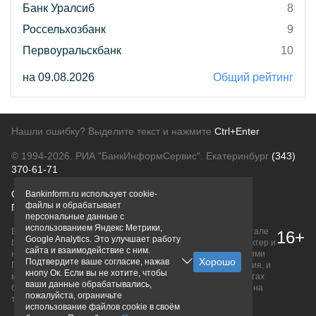
Банк Уралсиб
8
Россельхозбанк
9
Первоуральскбанк
10
на 09.08.2026
Общий рейтинг
Нашли ошибку? Выделите текст и нажмите
Ctrl+Enter
© 1994-2026.
РИА "БанкИнформСервис". Екатеринбург
(343)
370-61-71
О проекте
Политика конфиденциальности
Bankinform.ru использует cookie-
файлы и обрабатывает
Правовая информация
Для рекламодателей
персональные данные с
использованием Яндекс Метрики,
Вся информация о продуктах банков, размещенная на портале
16+
Google Analytics. Это улучшает работу
bankinform.ru, носит исключительно ознакомительный характер и
сайта и взаимодействие с ним.
не является публичной офертой, определяемой положениями
Подтвердите ваше согласие, нажав
ГК РФ. Информация не содержит точного и полного описания, и
кнопу Ок. Если вы не хотите, чтобы
может быть изменена. Конечные условия уточняйте на сайтах
ваши данные обрабатывались,
банков или при личном обращении. Исключительное право на
пожалуйста, ограничьте
товарные знаки принадлежит их правообладателям.
использование файлов cookie в своём