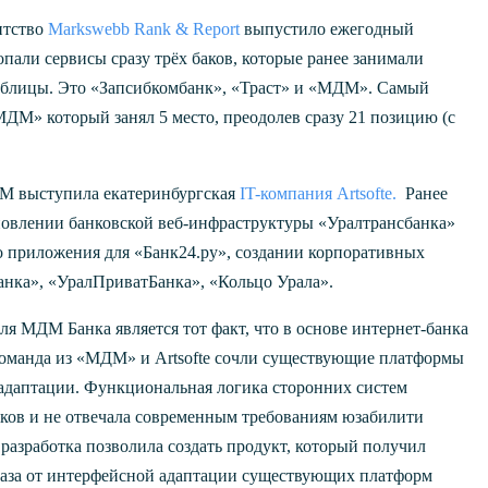
нтство
Markswebb Rank & Report
выпустило ежегодный
пали сервисы сразу трёх баков, которые ранее занимали
аблицы. Это «Запсибкомбанк», «Траст» и «МДМ». Самый
ДМ» который занял 5 место, преодолев сразу 21 позицию (с
ДМ выступила екатеринбургская
IT-компания Artsofte.
Ранее
бновлении банковской веб-инфраструктуры «Уралтрансбанка»
о приложения для «Банк24.ру», создании корпоративных
анка», «УралПриватБанка», «Кольцо Урала».
я МДМ Банка является тот факт, что в основе интернет-банка
Команда из «МДМ» и Artsofte сочли существующие платформы
адаптации. Функциональная логика сторонних систем
ков и не отвечала современным требованиям юзабилити
разработка позволила создать продукт, который получил
каза от интерфейсной адаптации существующих платформ