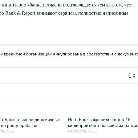
тки интернет-банка негласно подтверждается тем фактом, что
b Rank & Report занимают сервисы, полностью написанные
и кредитной организации аннулирована в соответствии с докумен
0
т Банк - в числе динамичных
Инго Банк закрепился в топ-15
 по росту прибыли
медиарейтинга российских банко
ста 15:10
04 августа 10:00