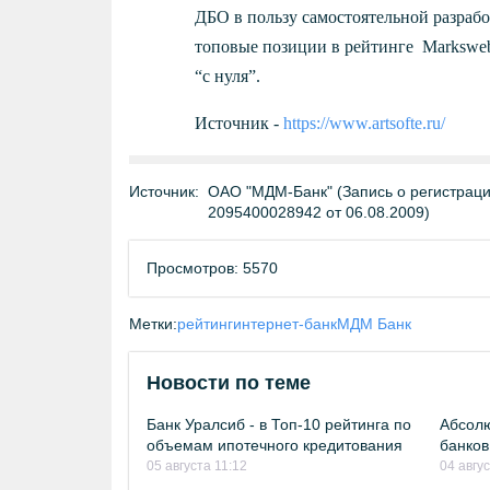
ДБО в пользу самостоятельной разрабо
топовые позиции в рейтинге Marksweb
“с нуля”.
Источник -
https://www.artsofte.ru/
Источник:
ОАО "МДМ-Банк" (Запись о регистраци
2095400028942 от 06.08.2009)
Просмотров: 5570
Метки:
рейтинг
интернет-банк
МДМ Банк
Новости по теме
Банк Уралсиб - в Топ-10 рейтинга по
Абсолю
объемам ипотечного кредитования
банков
05 августа 11:12
04 авгу