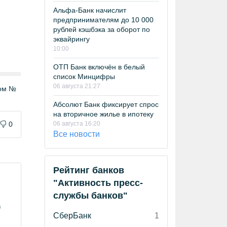
Альфа-Банк начислит
предпринимателям до 10 000
рублей кэшбэка за оборот по
эквайрингу
10:00
ОТП Банк включён в белый
список Минцифры
06 августа 21:27
том №
Абсолют Банк фиксирует спрос
на вторичное жилье в ипотеку
0
06 августа 16:20
Все новости
Рейтинг банков
"Активность пресс-
службы банков"
в
СберБанк
1