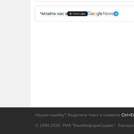
Читайте нас в
Нашли ошибку? Выделите текст и нажмите
Ctrl+E
© 1994-2026.
РИА "БанкИнформСервис". Екатери