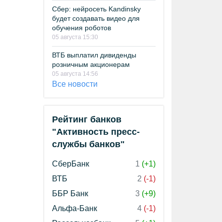
Сбер: нейросеть Kandinsky
будет создавать видео для
обучения роботов
05 августа 15:30
ВТБ выплатил дивиденды
розничным акционерам
05 августа 14:56
Все новости
Рейтинг банков
"Активность пресс-
службы банков"
СберБанк
1
(+1)
ВТБ
2
(-1)
ББР Банк
3
(+9)
Альфа-Банк
4
(-1)