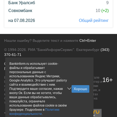
Банк Уралсиб
9
Совкомбанк
10
(+2)
на 07.08.2026
Общий рейтинг
Нашли ошибку? Выделите текст и нажмите
Ctrl+Enter
© 1994-2026.
РИА "БанкИнформСервис". Екатеринбург
(343)
370-61-71
О проекте
Политика конфиденциальности
Bankinform.ru использует cookie-
файлы и обрабатывает
Правовая информация
Для рекламодателей
персональные данные с
использованием Яндекс Метрики,
Вся информация о продуктах банков, размещенная на портале
16+
Google Analytics. Это улучшает работу
bankinform.ru, носит исключительно ознакомительный характер и
сайта и взаимодействие с ним.
не является публичной офертой, определяемой положениями
Подтвердите ваше согласие, нажав
ГК РФ. Информация не содержит точного и полного описания, и
кнопу Ок. Если вы не хотите, чтобы
может быть изменена. Конечные условия уточняйте на сайтах
ваши данные обрабатывались,
банков или при личном обращении. Исключительное право на
пожалуйста, ограничьте
товарные знаки принадлежит их правообладателям.
использование файлов cookie в своём
браузере. Подробнее в
Политике
конфиденциальности
.