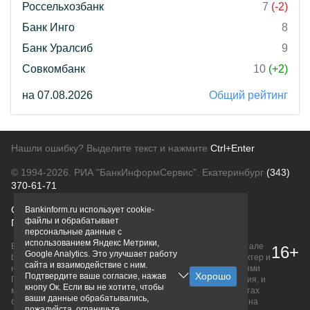
Россельхозбанк
7
(-2)
Банк Инго
8
Банк Уралсиб
9
Совкомбанк
10
(+2)
на 07.08.2026
Общий рейтинг
Нашли ошибку? Выделите текст и нажмите
Ctrl+Enter
© 1994-2026.
РИА "БанкИнформСервис". Екатеринбург
(343)
370-61-71
О проекте
Политика конфиденциальности
Bankinform.ru использует cookie-
файлы и обрабатывает
Правовая информация
Для рекламодателей
персональные данные с
использованием Яндекс Метрики,
Вся информация о продуктах банков, размещенная на портале
16+
Google Analytics. Это улучшает работу
bankinform.ru, носит исключительно ознакомительный характер и
сайта и взаимодействие с ним.
не является публичной офертой, определяемой положениями
Подтвердите ваше согласие, нажав
ГК РФ. Информация не содержит точного и полного описания, и
кнопу Ок. Если вы не хотите, чтобы
может быть изменена. Конечные условия уточняйте на сайтах
ваши данные обрабатывались,
банков или при личном обращении. Исключительное право на
пожалуйста, ограничьте