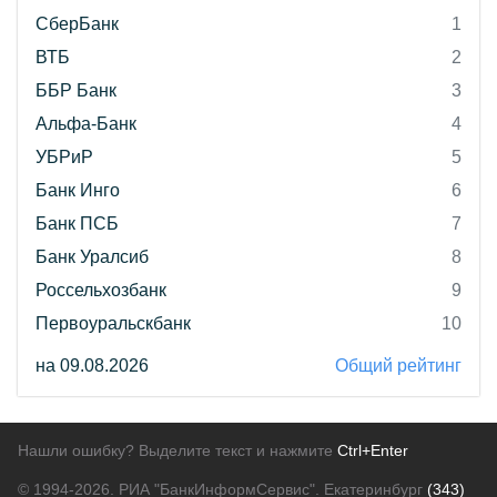
СберБанк
1
ВТБ
2
ББР Банк
3
Альфа-Банк
4
УБРиР
5
Банк Инго
6
Банк ПСБ
7
Банк Уралсиб
8
Россельхозбанк
9
Первоуральскбанк
10
на 09.08.2026
Общий рейтинг
Нашли ошибку? Выделите текст и нажмите
Ctrl+Enter
© 1994-2026.
РИА "БанкИнформСервис". Екатеринбург
(343)