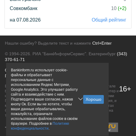
Совкомбанк
10
(+2)
на 07.08.2026
Общий рейтинг
Нашли ошибку? Выделите текст и нажмите
Ctrl+Enter
© 1994-2026.
РИА "БанкИнформСервис". Екатеринбург
(343)
370-61-71
О проекте
Политика конфиденциальности
Bankinform.ru использует cookie-
файлы и обрабатывает
Правовая информация
Для рекламодателей
персональные данные с
использованием Яндекс Метрики,
Вся информация о продуктах банков, размещенная на портале
16+
Google Analytics. Это улучшает работу
bankinform.ru, носит исключительно ознакомительный характер и
сайта и взаимодействие с ним.
не является публичной офертой, определяемой положениями
Подтвердите ваше согласие, нажав
ГК РФ. Информация не содержит точного и полного описания, и
кнопу Ок. Если вы не хотите, чтобы
может быть изменена. Конечные условия уточняйте на сайтах
ваши данные обрабатывались,
банков или при личном обращении. Исключительное право на
пожалуйста, ограничьте
товарные знаки принадлежит их правообладателям.
использование файлов cookie в своём
браузере. Подробнее в
Политике
конфиденциальности
.