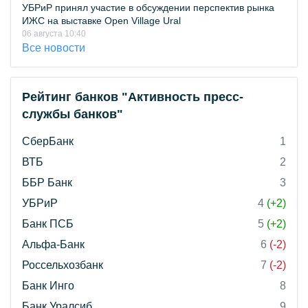
УБРиР принял участие в обсуждении перспектив рынка
ИЖС на выставке Open Village Ural
06 августа 10:40
Все новости
Рейтинг банков "Активность пресс-
службы банков"
СберБанк
1
ВТБ
2
ББР Банк
3
УБРиР
4
(+2)
Банк ПСБ
5
(+2)
Альфа-Банк
6
(-2)
Россельхозбанк
7
(-2)
Банк Инго
8
Банк Уралсиб
9