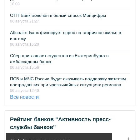
10:00
ОТП Банк включён в белый список Минцифры
06 августа 21:27
Абсолют Банк фиксирует спрос на вторичное жилье в
ипотеку
06 августа 16:20
Сбер приглашает студентов из Екатеринбурга в
амбассадоры банка
06 августа 15:56
ПСБ и МЧС России будут оказывать поддержку жителям
пострадавших при чрезвычайных ситуациях регионов
06 августа 12:40
Все новости
Рейтинг банков "Активность пресс-
службы банков"
СберБанк
1