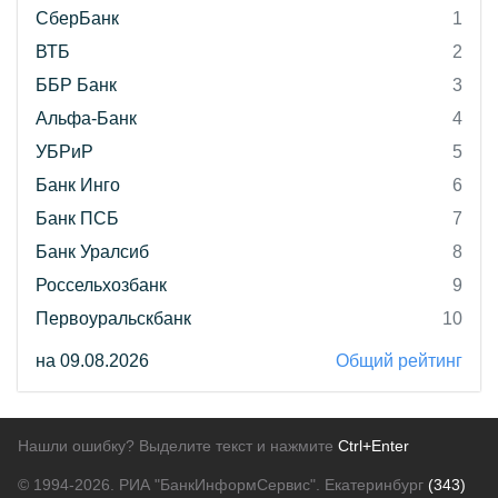
СберБанк
1
ВТБ
2
ББР Банк
3
Альфа-Банк
4
УБРиР
5
Банк Инго
6
Банк ПСБ
7
Банк Уралсиб
8
Россельхозбанк
9
Первоуральскбанк
10
на 09.08.2026
Общий рейтинг
Нашли ошибку? Выделите текст и нажмите
Ctrl+Enter
© 1994-2026.
РИА "БанкИнформСервис". Екатеринбург
(343)