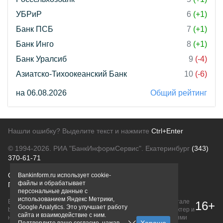
УБРиР
6
(+1)
Банк ПСБ
7
(+1)
Банк Инго
8
(+1)
Банк Уралсиб
9
(-4)
Азиатско-Тихоокеанский Банк
10
(-6)
на 06.08.2026
Общий рейтинг
Нашли ошибку? Выделите текст и нажмите
Ctrl+Enter
© 1994-2026.
РИА "БанкИнформСервис". Екатеринбург
(343)
370-61-71
О проекте
Политика конфиденциальности
Bankinform.ru использует cookie-
файлы и обрабатывает
Правовая информация
Для рекламодателей
персональные данные с
использованием Яндекс Метрики,
Вся информация о продуктах банков, размещенная на портале
16+
Google Analytics. Это улучшает работу
bankinform.ru, носит исключительно ознакомительный характер и
сайта и взаимодействие с ним.
не является публичной офертой, определяемой положениями