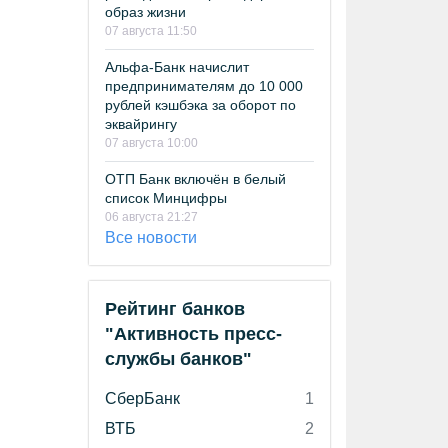
образ жизни
07 августа 11:50
Альфа-Банк начислит
предпринимателям до 10 000
рублей кэшбэка за оборот по
эквайрингу
07 августа 10:00
ОТП Банк включён в белый
список Минцифры
06 августа 21:27
Все новости
Рейтинг банков
"Активность пресс-
службы банков"
СберБанк
1
ВТБ
2