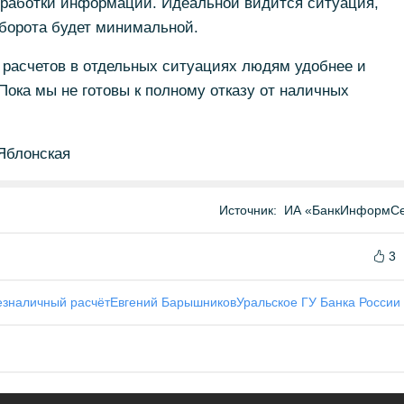
бработки информации. Идеальной видится ситуация,
оборота будет минимальной.
 расчетов в отдельных ситуациях людям удобнее и
ока мы не готовы к полному отказу от наличных
Яблонская
Источник:
ИА «БанкИнформСе
3
езналичный расчёт
Евгений Барышников
Уральское ГУ Банка России