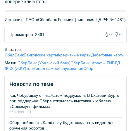
доверие клиентов».
Источник:
ПАО «Сбербанк России» (лицензия ЦБ РФ № 1481)
Просмотров: 2361
0
0
В статье:
СберБанк
Банковские карты
Кредитные карты
Дебетовые карты
Метки:
СберБанк (Уральский банк)
СберБанк
штрафы ГИБДД
ЖКХ (ЖКУ)
терминал самообслуживания
Сбер
Новости по теме
Как Чебурашку с ГигаЧатом подружили. В Екатеринбурге
при поддержке Сбера открылась выставка к юбилею
«Союзмультфильма»
05 августа 21:39
Сбер: нейросеть Kandinsky будет создавать видео для
обучения роботов