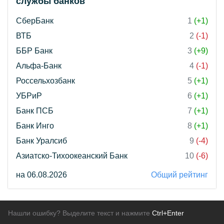
службы банков"
СберБанк
1
(+1)
ВТБ
2
(-1)
ББР Банк
3
(+9)
Альфа-Банк
4
(-1)
Россельхозбанк
5
(+1)
УБРиР
6
(+1)
Банк ПСБ
7
(+1)
Банк Инго
8
(+1)
Банк Уралсиб
9
(-4)
Азиатско-Тихоокеанский Банк
10
(-6)
на 06.08.2026
Общий рейтинг
Нашли ошибку? Выделите текст и нажмите
Ctrl+Enter