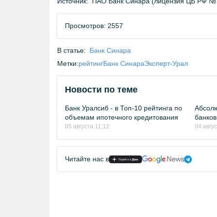
Источник:
ПАО Банк Синара (лицензия ЦБ РФ №
Просмотров: 2557
В статье:
Банк Синара
Метки:
рейтинг
Банк Синара
Эксперт-Урал
Новости по теме
Банк Уралсиб - в Топ-10 рейтинга по
Абсолю
объемам ипотечного кредитования
банков
05 августа 11:12
04 авгу
Читайте нас в