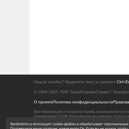
Нашли ошибку? Выделите текст и нажмите
Ctrl+E
© 1994-2026.
РИА "БанкИнформСервис". Екатери
О проекте
Политика конфиденциальности
Правов
Вся информация о продуктах банков, размещенная на по
положениями ГК РФ. Информация не содержит точного и 
Исключительное право на товарные знаки принадлежит 
Bankinform.ru использует cookie-файлы и обрабатывает персональные 
Подтвердите ваше согласие, нажав кнопу Ок. Если вы не хотите, чтоб