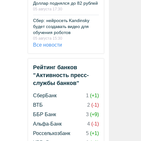
Доллар поднялся до 82 рублей
05 августа 17:30
Сбер: нейросеть Kandinsky
будет создавать видео для
обучения роботов
05 августа 15:30
Все новости
Рейтинг банков
"Активность пресс-
службы банков"
СберБанк
1
(+1)
ВТБ
2
(-1)
ББР Банк
3
(+9)
Альфа-Банк
4
(-1)
Россельхозбанк
5
(+1)