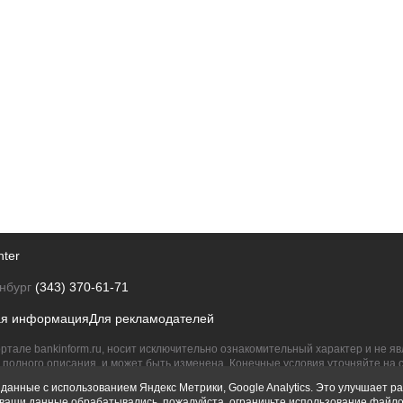
nter
нбург
(343) 370-61-71
ая информация
Для рекламодателей
ртале bankinform.ru, носит исключительно ознакомительный характер и не 
полного описания, и может быть изменена. Конечные условия уточняйте на 
их правообладателям.
данные с использованием Яндекс Метрики, Google Analytics. Это улучшает ра
ы ваши данные обрабатывались, пожалуйста, ограничьте использование файло