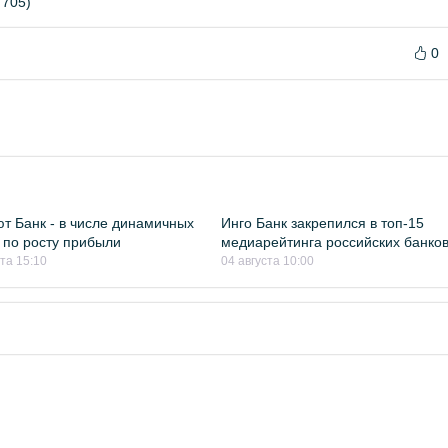
 705)
0
т Банк - в числе динамичных
Инго Банк закрепился в топ-15
 по росту прибыли
медиарейтинга российских банко
ста 15:10
04 августа 10:00