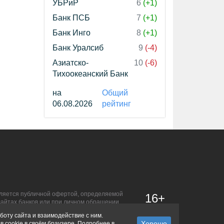
УБРиР
6
(+1)
Банк ПСБ
7
(+1)
Банк Инго
8
(+1)
Банк Уралсиб
9
(-4)
Азиатско-
10
(-6)
Тихоокеанский Банк
на
Общий
06.08.2026
рейтинг
является публичной офертой, определяемой
16+
сайтах банков или при личном обращении.
боту сайта и взаимодействие с ним.
в cookie в своём браузере. Подробнее в