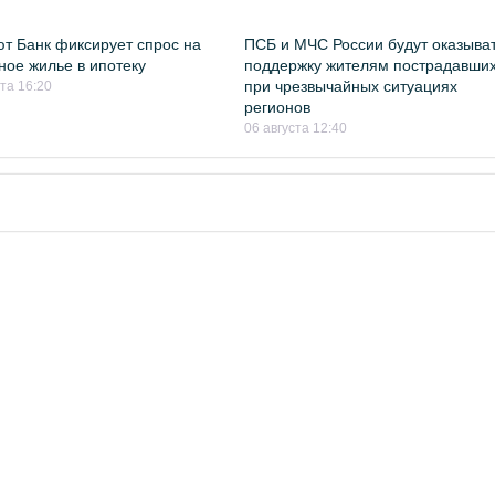
т Банк фиксирует спрос на
ПСБ и МЧС России будут оказыва
ное жилье в ипотеку
поддержку жителям пострадавши
при чрезвычайных ситуациях
ста 16:20
регионов
06 августа 12:40