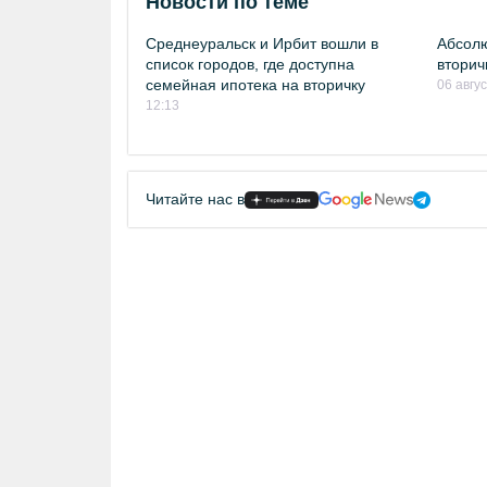
Новости по теме
Среднеуральск и Ирбит вошли в
Абсолю
список городов, где доступна
вторич
семейная ипотека на вторичку
06 авгу
12:13
Читайте нас в