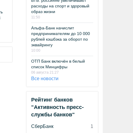
ВТБ: россияне увеличивают
расходы на спорт и здоровый
образ жизни
ть
х
11:50
Альфа-Банк начислит
предпринимателям до 10 000
рублей кэшбэка за оборот по
эквайрингу
10:00
ОТП Банк включён в белый
список Минцифры
06 августа 21:27
Все новости
Рейтинг банков
"Активность пресс-
службы банков"
СберБанк
1