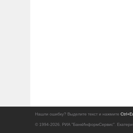
Нашли ошибку? Выделите текст и нажмите
Ctrl+E
© 1994-2026.
РИА "БанкИнформСервис". Екатери