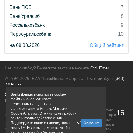
Банк ПСБ
7
Банк Уралсиб
8
Россельхозбанк
9
Первоуральскбанк
10
на 09.08.2026
Общий рейтинг
Нашли ошибку? Выделите текст и нажмите
Ctrl+Enter
© 1994-2026.
РИА "БанкИнформСервис". Екатеринбург
(343)
370-61-71
О проекте
Политика конфиденциальности
Bankinform.ru использует cookie-
файлы и обрабатывает
Правовая информация
Для рекламодателей
персональные данные с
использованием Яндекс Метрики,
Вся информация о продуктах банков, размещенная на портале
16+
Google Analytics. Это улучшает работу
bankinform.ru, носит исключительно ознакомительный характер и
сайта и взаимодействие с ним.
не является публичной офертой, определяемой положениями
Подтвердите ваше согласие, нажав
ГК РФ. Информация не содержит точного и полного описания, и
кнопу Ок. Если вы не хотите, чтобы
может быть изменена. Конечные условия уточняйте на сайтах
ваши данные обрабатывались,