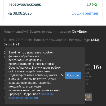
Первоуральскбанк
10
(+2)
на 08.08.2026
Общий рейтинг
Нашли ошибку? Выделите текст и нажмите
Ctrl+Enter
© 1994-2026.
РИА "БанкИнформСервис". Екатеринбург
(343)
370-61-71
О проекте
Политика конфиденциальности
Bankinform.ru использует cookie-
файлы и обрабатывает
Правовая информация
Для рекламодателей
персональные данные с
использованием Яндекс Метрики,
Вся информация о продуктах банков, размещенная на портале
16+
Google Analytics. Это улучшает работу
bankinform.ru, носит исключительно ознакомительный характер и
сайта и взаимодействие с ним.
не является публичной офертой, определяемой положениями
Подтвердите ваше согласие, нажав
ГК РФ. Информация не содержит точного и полного описания, и
кнопу Ок. Если вы не хотите, чтобы
может быть изменена. Конечные условия уточняйте на сайтах
ваши данные обрабатывались,
банков или при личном обращении. Исключительное право на
пожалуйста, ограничьте
товарные знаки принадлежит их правообладателям.
использование файлов cookie в своём
браузере. Подробнее в
Политике
конфиденциальности
.