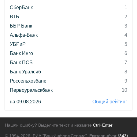
СберБанк
1
ВТБ
2
ББР Банк
3
Альфа-Банк
4
УБРиР
5
Банк Инго
6
Банк ПСБ
7
Банк Уралсиб
8
Россельхозбанк
9
Первоуральскбанк
10
на 09.08.2026
Общий рейтинг
Нашли ошибку? Выделите текст и нажмите
Ctrl+Enter
© 1994-2026.
РИА "БанкИнформСервис". Екатеринбург
(343)