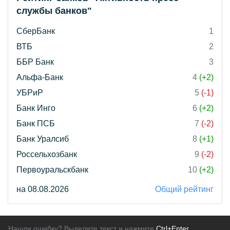
службы банков"
СберБанк
1
ВТБ
2
ББР Банк
3
Альфа-Банк
4
(+2)
УБРиР
5
(-1)
Банк Инго
6
(+2)
Банк ПСБ
7
(-2)
Банк Уралсиб
8
(+1)
Россельхозбанк
9
(-2)
Первоуральскбанк
10
(+2)
на 08.08.2026
Общий рейтинг
Нашли ошибку? Выделите текст и нажмите
Ctrl+Enter