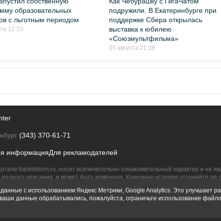
апустил собственную
Как Чебурашку с ГигаЧатом
мму образовательных
подружили. В Екатеринбурге при
ов с льготным периодом
поддержке Сбера открылась
выставка к юбилею
ста 12:33
«Союзмультфильма»
05 августа 21:39
nter
нбург
(343) 370-61-71
ая информация
Для рекламодателей
ртале bankinform.ru, носит исключительно ознакомительный характер и не 
полного описания, и может быть изменена. Конечные условия уточняйте на 
их правообладателям.
данные с использованием Яндекс Метрики, Google Analytics. Это улучшает ра
ы ваши данные обрабатывались, пожалуйста, ограничьте использование файло