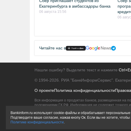
Сбер приглашает студентов из
Сбер з
Екатеринбурга в амбассадоры банка
програ
кредит
06 августа 15:56
06 авгу
Читайте нас в
Нашли ошибку? Выделите текст и нажмите
Ctrl+E
© 1994-2026.
РИА "БанкИнформСервис". Екатери
О проекте
Политика конфиденциальности
Правов
Вся информация о продуктах банков, размещенная на по
положениями ГК РФ. Информация не содержит точного и 
Исключительное право на товарные знаки принадлежит 
Bankinform.ru использует cookie-файлы и обрабатывает персональные 
Подтвердите ваше согласие, нажав кнопу Ок. Если вы не хотите, чтоб
Политике конфиденциальности
.