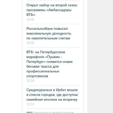
Открыт набор на второй сезон
программы «Амбассадоры
ВТБ»
16:30
Россельхозбанк повысил
максимальную доходность
по накопительным счетам
15:40
ВТБ: на Петербургском
марафоне «Пушкин -
Петербург» появится новая
беговая трасса для
профессиональных
спортсменов
12:28
Среднеуральск и Ирбит вошли
в список городов, где доступна
семейная ипотека на вторичку
12:13