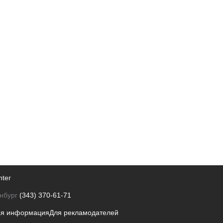
nter
нбург
(343) 370-61-71
ая информация
Для рекламодателей