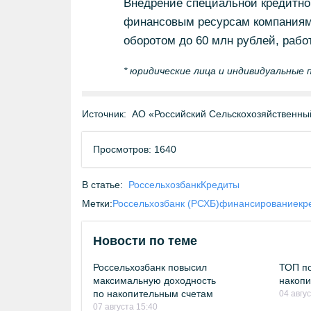
Внедрение специальной кредитно
финансовым ресурсам компаниям
оборотом до 60 млн рублей, раб
* юридические лица и индивидуальные
Источник:
АО «Российский Сельскохозяйственны
Просмотров: 1640
В статье:
Россельхозбанк
Кредиты
Метки:
Россельхозбанк (РСХБ)
финансирование
кр
Новости по теме
Россельхозбанк повысил
ТОП по
максимальную доходность
накопи
по накопительным счетам
04 авгу
07 августа 15:40