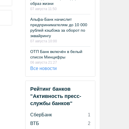
образ жизни
07 августа 11:50
Альфа-Банк начислит
предпринимателям до 10 000
рублей кэшбэка за оборот по
эквайрингу
07 августа 10:00
ОТП Банк включён в белый
список Минцифры
06 августа 21:27
Все новости
Рейтинг банков
"Активность пресс-
службы банков"
СберБанк
1
ВТБ
2