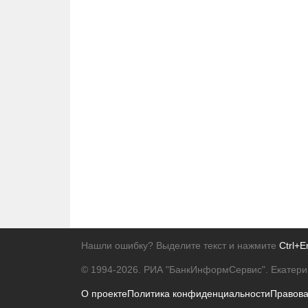
Нашли ошибку? Выделите текст и нажмите
Ctrl+E
© 1994-2026.
РИА "БанкИнформСервис". Екатери
О проекте
Политика конфиденциальности
Правов