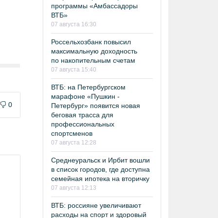
программы «Амбассадоры
ВТБ»
07 августа 16:30
Россельхозбанк повысил
максимальную доходность
по накопительным счетам
07 августа 15:40
ВТБ: на Петербургском
марафоне «Пушкин -
0
Петербург» появится новая
беговая трасса для
профессиональных
спортсменов
07 августа 12:28
Среднеуральск и Ирбит вошли
в список городов, где доступна
семейная ипотека на вторичку
07 августа 12:13
ВТБ: россияне увеличивают
расходы на спорт и здоровый