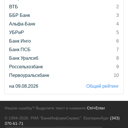
ВТБ
2
ББР Банк
3
Альфа-Банк
4
УБРиР
5
Банк Инго
6
Банк ПСБ
7
Банк Уралсиб
8
Россельхозбанк
9
Первоуральскбанк
10
на 09.08.2026
Общий рейтинг
Нашли ошибку? Выделите текст и нажмите
Ctrl+Enter
© 1994-2026.
РИА "БанкИнформСервис". Екатеринбург
(343)
370-61-71