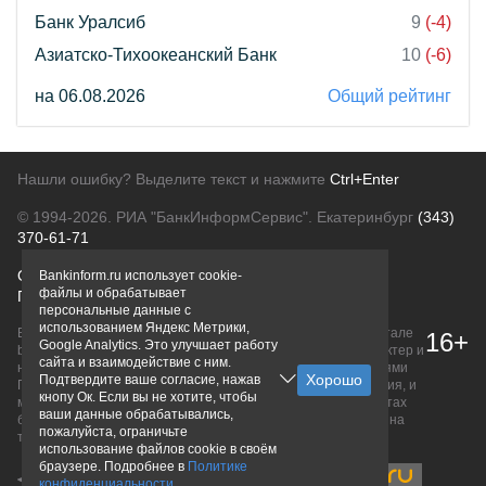
Банк Уралсиб
9
(-4)
Азиатско-Тихоокеанский Банк
10
(-6)
на 06.08.2026
Общий рейтинг
Нашли ошибку? Выделите текст и нажмите
Ctrl+Enter
© 1994-2026.
РИА "БанкИнформСервис". Екатеринбург
(343)
370-61-71
О проекте
Политика конфиденциальности
Bankinform.ru использует cookie-
файлы и обрабатывает
Правовая информация
Для рекламодателей
персональные данные с
использованием Яндекс Метрики,
Вся информация о продуктах банков, размещенная на портале
16+
Google Analytics. Это улучшает работу
bankinform.ru, носит исключительно ознакомительный характер и
сайта и взаимодействие с ним.
не является публичной офертой, определяемой положениями
Подтвердите ваше согласие, нажав
ГК РФ. Информация не содержит точного и полного описания, и
кнопу Ок. Если вы не хотите, чтобы
может быть изменена. Конечные условия уточняйте на сайтах
ваши данные обрабатывались,
банков или при личном обращении. Исключительное право на
пожалуйста, ограничьте
товарные знаки принадлежит их правообладателям.
использование файлов cookie в своём
браузере. Подробнее в
Политике
конфиденциальности
.