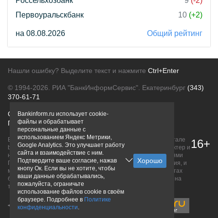
Россельхозбанк
9
(-2)
Первоуральскбанк
10
(+2)
на 08.08.2026
Общий рейтинг
Нашли ошибку? Выделите текст и нажмите
Ctrl+Enter
© 1994-2026.
РИА "БанкИнформСервис". Екатеринбург
(343)
370-61-71
О проекте
Политика конфиденциальности
Bankinform.ru использует cookie-
файлы и обрабатывает
Правовая информация
Для рекламодателей
персональные данные с
использованием Яндекс Метрики,
Вся информация о продуктах банков, размещенная на портале
16+
Google Analytics. Это улучшает работу
bankinform.ru, носит исключительно ознакомительный характер и
сайта и взаимодействие с ним.
не является публичной офертой, определяемой положениями
Подтвердите ваше согласие, нажав
ГК РФ. Информация не содержит точного и полного описания, и
кнопу Ок. Если вы не хотите, чтобы
может быть изменена. Конечные условия уточняйте на сайтах
ваши данные обрабатывались,
банков или при личном обращении. Исключительное право на
пожалуйста, ограничьте
товарные знаки принадлежит их правообладателям.
использование файлов cookie в своём
браузере. Подробнее в
Политике
конфиденциальности
.