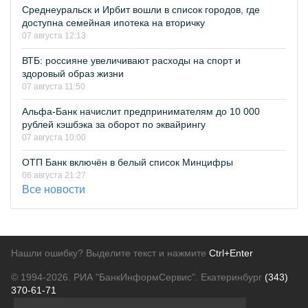
Среднеуральск и Ирбит вошли в список городов, где
доступна семейная ипотека на вторичку
07 августа 12:13
ВТБ: россияне увеличивают расходы на спорт и
здоровый образ жизни
07 августа 11:50
Альфа-Банк начислит предпринимателям до 10 000
рублей кэшбэка за оборот по эквайрингу
07 августа 10:00
ОТП Банк включён в белый список Минцифры
06 августа 21:27
Все новости
Нашли ошибку? Выделите текст и нажмите
Ctrl+Enter
© 1994-2026.
РИА "БанкИнформСервис". Екатеринбург
(343)
370-61-71