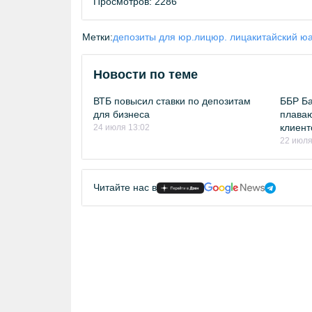
Просмотров: 2286
Метки:
депозиты для юр.лиц
юр. лица
китайский ю
Новости по теме
ВТБ повысил ставки по депозитам
ББР Ба
для бизнеса
плаваю
клиент
24 июля 13:02
22 июля
Читайте нас в