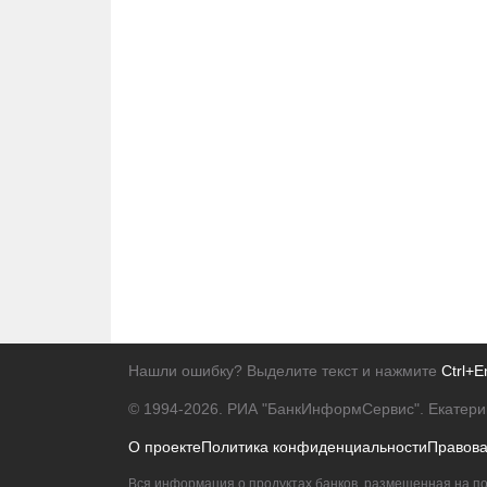
Нашли ошибку? Выделите текст и нажмите
Ctrl+E
© 1994-2026.
РИА "БанкИнформСервис". Екатери
О проекте
Политика конфиденциальности
Правов
Вся информация о продуктах банков, размещенная на по