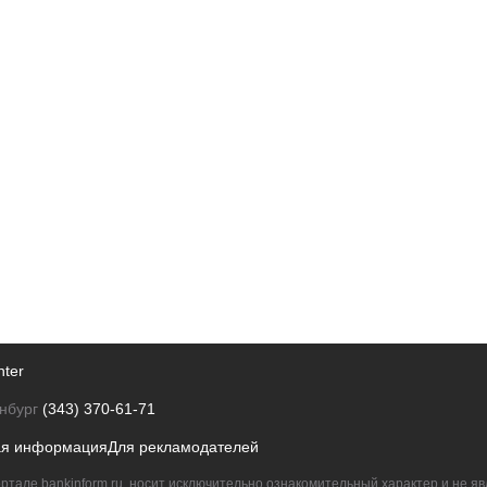
nter
нбург
(343) 370-61-71
ая информация
Для рекламодателей
ртале bankinform.ru, носит исключительно ознакомительный характер и не 