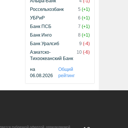
Альфа-Банк
4
(-1)
Россельхозбанк
5
(+1)
УБРиР
6
(+1)
Банк ПСБ
7
(+1)
Банк Инго
8
(+1)
Банк Уралсиб
9
(-4)
Азиатско-
10
(-6)
Тихоокеанский Банк
на
Общий
06.08.2026
рейтинг
является публичной офертой, определяемой