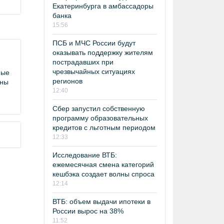
Екатеринбурга в амбассадоры
банка
15:56
ПСБ и МЧС России будут
оказывать поддержку жителям
пострадавших при
чрезвычайных ситуациях
ные
регионов
аны
12:40
Сбер запустил собственную
программу образовательных
кредитов с льготным периодом
12:33
Исследование ВТБ:
ежемесячная смена категорий
кешбэка создает волны спроса
12:14
ВТБ: объем выдачи ипотеки в
России вырос на 38%
11:52