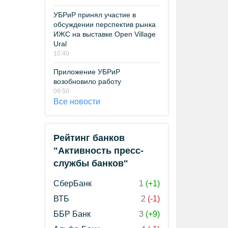
УБРиР принял участие в
обсуждении перспектив рынка
ИЖС на выставке Open Village
Ural
10:40
Приложение УБРиР
возобновило работу
09:50
Все новости
Рейтинг банков
"Активность пресс-
службы банков"
СберБанк
1
(+1)
ВТБ
2
(-1)
ББР Банк
3
(+9)