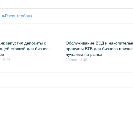
ань
Росинтербанк
нк запустил депозиты с
Обслуживание ВЭД и накопитель
щей ставкой для бизнес-
продукты ВТБ для бизнеса призн
ов
лучшими на рынке
 15:26
28 мая 13:48