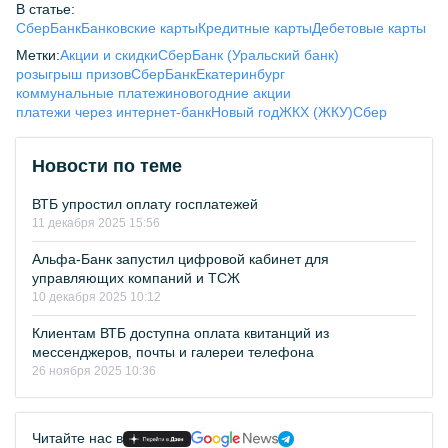
В статье:
СберБанк
Банковские карты
Кредитные карты
Дебетовые карты
Метки:
Акции и скидки
СберБанк (Уральский банк)
розыгрыш призов
СберБанк
Екатеринбург
коммунальные платежи
новогодние акции
платежи через интернет-банк
Новый год
ЖКХ (ЖКУ)
Сбер
Новости по теме
ВТБ упростил оплату госплатежей
11 декабря 2025 15:56
Альфа-Банк запустил цифровой кабинет для
управляющих компаний и ТСЖ
10 декабря 2025 10:12
Клиентам ВТБ доступна оплата квитанций из
мессенджеров, почты и галереи телефона
26 ноября 2025 10:36
Читайте нас в