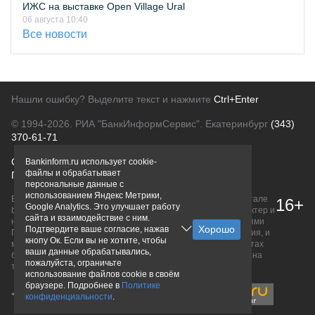
ИЖС на выставке Open Village Ural
06 августа 10:40
Все новости
Нашли ошибку? Выделите текст и нажмите
Ctrl+Enter
© 1994-2026.
РИА "БанкИнформСервис". Екатеринбург
(343)
370-61-71
О проекте
Политика конфиденциальности
Bankinform.ru использует cookie-
файлы и обрабатывает
Правовая информация
Для рекламодателей
персональные данные с
использованием Яндекс Метрики,
Вся информация о продуктах банков, размещенная на портале
16+
Google Analytics. Это улучшает работу
bankinform.ru, носит исключительно ознакомительный характер и
сайта и взаимодействие с ним.
не является публичной офертой, определяемой положениями
Подтвердите ваше согласие, нажав
ГК РФ. Информация не содержит точного и полного описания, и
кнопу Ок. Если вы не хотите, чтобы
может быть изменена. Конечные условия уточняйте на сайтах
ваши данные обрабатывались,
банков или при личном обращении. Исключительное право на
пожалуйста, ограничьте
товарные знаки принадлежит их правообладателям.
использование файлов cookie в своём
браузере. Подробнее в
Политике
конфиденциальности
.