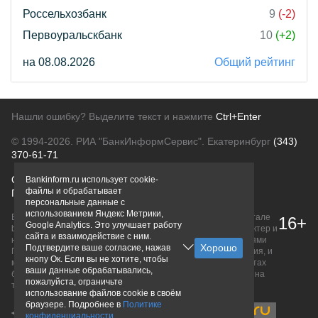
Россельхозбанк
9
(-2)
Первоуральскбанк
10
(+2)
на 08.08.2026
Общий рейтинг
Нашли ошибку? Выделите текст и нажмите
Ctrl+Enter
© 1994-2026.
РИА "БанкИнформСервис". Екатеринбург
(343)
370-61-71
О проекте
Политика конфиденциальности
Bankinform.ru использует cookie-
файлы и обрабатывает
Правовая информация
Для рекламодателей
персональные данные с
использованием Яндекс Метрики,
Вся информация о продуктах банков, размещенная на портале
16+
Google Analytics. Это улучшает работу
bankinform.ru, носит исключительно ознакомительный характер и
сайта и взаимодействие с ним.
не является публичной офертой, определяемой положениями
Подтвердите ваше согласие, нажав
ГК РФ. Информация не содержит точного и полного описания, и
кнопу Ок. Если вы не хотите, чтобы
может быть изменена. Конечные условия уточняйте на сайтах
ваши данные обрабатывались,
банков или при личном обращении. Исключительное право на
пожалуйста, ограничьте
товарные знаки принадлежит их правообладателям.
использование файлов cookie в своём
браузере. Подробнее в
Политике
конфиденциальности
.