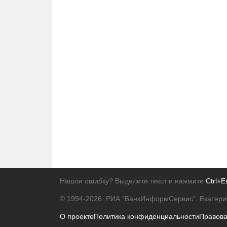
Нашли ошибку? Выделите текст и нажмите
Ctrl+E
© 1994-2026.
РИА "БанкИнформСервис". Екатери
О проекте
Политика конфиденциальности
Правов