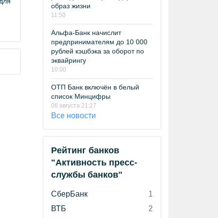
 для
образ жизни
11:50
Альфа-Банк начислит
предпринимателям до 10 000
рублей кэшбэка за оборот по
эквайрингу
10:00
ОТП Банк включён в белый
список Минцифры
06 августа 21:27
Все новости
Рейтинг банков
"Активность пресс-
службы банков"
СберБанк
1
ВТБ
2