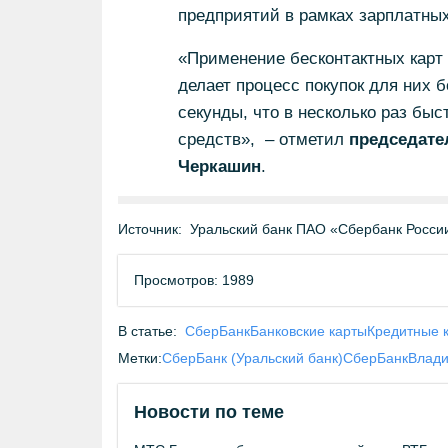
предприятий в рамках зарплатных
«Применение бесконтактных карт 
делает процесс покупок для них 
секунды, что в несколько раз бы
средств», – отметил
председате
Черкашин
.
Источник:
Уральский банк ПАО «Сбербанк Росси
Просмотров: 1989
В статье:
СберБанк
Банковские карты
Кредитные 
Метки:
СберБанк (Уральский банк)
СберБанк
Влад
Новости по теме