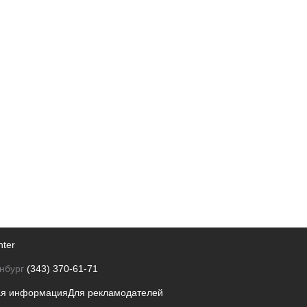
nter
нбург
(343) 370-61-71
ая информация
Для рекламодателей