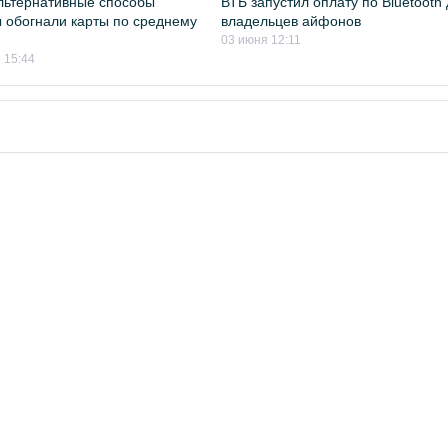
льтернативные способы
ВТБ запустил оплату по Bluetooth
 обогнали карты по среднему
владельцев айфонов
03 июня 12:11
 15:44