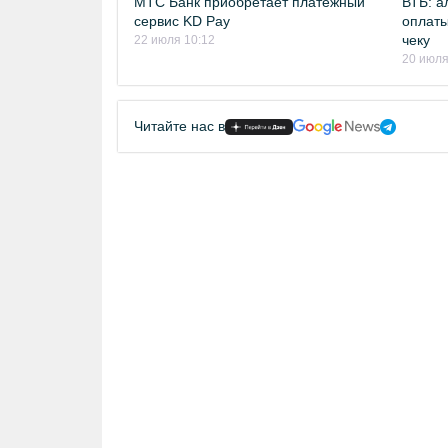
МТС Банк приобретает платежный
ВТБ: а
сервис KD Pay
оплаты
чеку
22 июля 10:12
20 июля
Читайте нас в