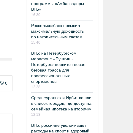
программы «Амбассадоры
ВТБ»
16:30
Россельхозбанк повысил
максимальную доходность
по накопительным счетам
15:40
ВТБ: на Петербургском
марафоне «Пушкин -
Петербург» появится новая
беговая трасса для
профессиональных
спортсменов
0
12:28
Среднеуральск и Ирбит вошли
в список городов, где доступна
семейная ипотека на вторичку
12:13
ВТБ: россияне увеличивают
расходы на спорт и здоровый