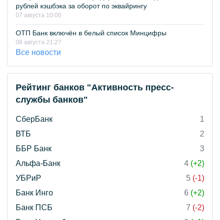
рублей кэшбэка за оборот по эквайрингу
07 августа 10:00
ОТП Банк включён в белый список Минцифры
06 августа 21:27
Все новости
Рейтинг банков "Активность пресс-
службы банков"
СберБанк
1
ВТБ
2
ББР Банк
3
Альфа-Банк
4
(+2)
УБРиР
5
(-1)
Банк Инго
6
(+2)
Банк ПСБ
7
(-2)