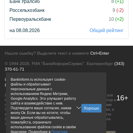
Банк Уралсиб
8
(+1)
Россельхозбанк
9
(-2)
Первоуральскбанк
10
(+2)
на 08.08.2026
Общий рейтинг
Нашли ошибку? Выделите текст и нажмите
Ctrl+Enter
© 1994-2026.
РИА "БанкИнформСервис". Екатеринбург
(343)
370-61-71
О проекте
Политика конфиденциальности
Bankinform.ru использует cookie-
файлы и обрабатывает
Правовая информация
Для рекламодателей
персональные данные с
использованием Яндекс Метрики,
Вся информация о продуктах банков, размещенная на портале
16+
Google Analytics. Это улучшает работу
bankinform.ru, носит исключительно ознакомительный характер и
сайта и взаимодействие с ним.
не является публичной офертой, определяемой положениями
Подтвердите ваше согласие, нажав
ГК РФ. Информация не содержит точного и полного описания, и
кнопу Ок. Если вы не хотите, чтобы
может быть изменена. Конечные условия уточняйте на сайтах
ваши данные обрабатывались,
банков или при личном обращении. Исключительное право на
пожалуйста, ограничьте
товарные знаки принадлежит их правообладателям.
использование файлов cookie в своём
браузере. Подробнее в
Политике