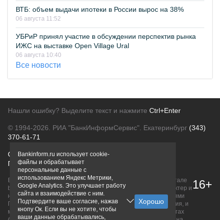
ВТБ: объем выдачи ипотеки в России вырос на 38%
06 августа 11:52
УБРиР принял участие в обсуждении перспектив рынка
ИЖС на выставке Open Village Ural
06 августа 10:40
Все новости
Нашли ошибку? Выделите текст и нажмите
Ctrl+Enter
© 1994-2026.
РИА "БанкИнформСервис". Екатеринбург
(343)
370-61-71
О проекте
Политика конфиденциальности
Bankinform.ru использует cookie-
файлы и обрабатывает
Правовая информация
Для рекламодателей
персональные данные с
использованием Яндекс Метрики,
Вся информация о продуктах банков, размещенная на портале
16+
Google Analytics. Это улучшает работу
bankinform.ru, носит исключительно ознакомительный характер и
сайта и взаимодействие с ним.
не является публичной офертой, определяемой положениями
Подтвердите ваше согласие, нажав
ГК РФ. Информация не содержит точного и полного описания, и
кнопу Ок. Если вы не хотите, чтобы
может быть изменена. Конечные условия уточняйте на сайтах
ваши данные обрабатывались,
банков или при личном обращении. Исключительное право на