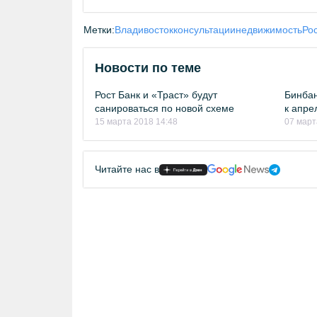
Метки:
Владивосток
консультации
недвижимость
Ро
Новости по теме
Рост Банк и «Траст» будут
Бинбан
санироваться по новой схеме
к апре
15 марта 2018 14:48
07 март
Читайте нас в