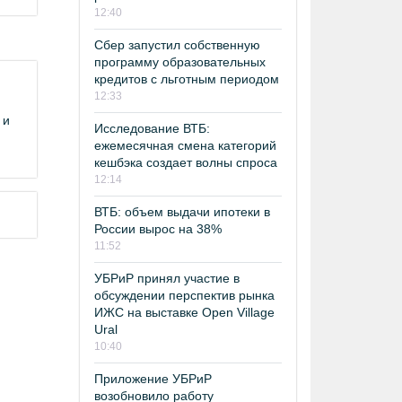
12:40
Сбер запустил собственную
программу образовательных
кредитов с льготным периодом
12:33
 и
Исследование ВТБ:
ежемесячная смена категорий
кешбэка создает волны спроса
12:14
ВТБ: объем выдачи ипотеки в
России вырос на 38%
11:52
УБРиР принял участие в
обсуждении перспектив рынка
ИЖС на выставке Open Village
Ural
10:40
Приложение УБРиР
возобновило работу