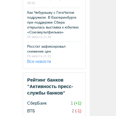
09:50
Как Чебурашку с ГигаЧатом
подружили. В Екатеринбурге
при поддержке Сбера
открылась выставка к юбилею
«Союзмультфильма»
05 августа 21:39
Росстат зафиксировал
снижение цен
05 августа 21:22
Все новости
Рейтинг банков
"Активность пресс-
службы банков"
СберБанк
1
(+1)
ВТБ
2
(-1)