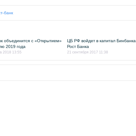
ст-банк
к объединится с «Открытием»
ЦБ РФ войдет в капитал Бинбанка
лю 2019 года
Рост Банка
а 2018 13:55
21 сентября 2017 11:38