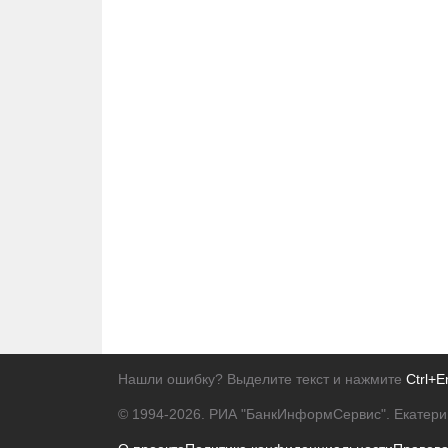
Нашли ошибку? Выделите текст и нажмите
Ctrl+E
© 1994-2026.
РИА "БанкИнформСервис". Екатери