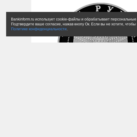
Bankinform.ru использует cookie-файлы и обрабатывает персональные 
Подтвердите ваше согласие, нажав кнопу Ок. Если вы не хотите, чтоб
Политике конфиденциальности
.
Золотая посвящена 150-летию эпо
0,25 тыс. единиц. Монета отлича
есть герб Российской Империи, 
Есть изображения двух судей, пр
конвоиром и т.д. Вверху имеетс