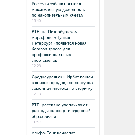
Россельхозбанк повысил
максимальную доходность
по накопительным счетам
15:40
ВТБ: на Петербургском
марафоне «Пушкин -
Петербург» появится новая
беговая трасса для
профессиональных
спортсменов
12:28
Среднеуральск и Ирбит вошли
в список городов, где доступна
семейная ипотека на вторичку
12:13
ВТБ: россияне увеличивают
расходы на спорт и здоровый
образ жизни
11:50
Альфа-Банк начислит