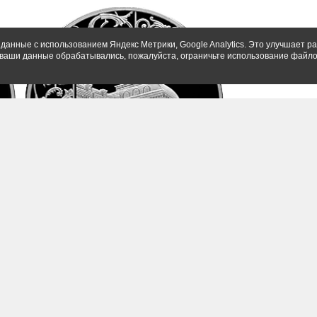
данные с использованием Яндекс Метрики, Google Analytics. Это улучшает ра
ы ваши данные обрабатывались, пожалуйста, ограничьте использование файло
хи Великих реформ, номинал - 1 тыс. рублей, тираж
ется большим количеством деталей, например, на ней
знак «Присяжный поверенный» и «Мировой судья».
исяжного поверенного, прокурора и подсудимого с
я надпись по окружности «150 ЛЕТ ЭПОХЕ ВЕЛИКИХ