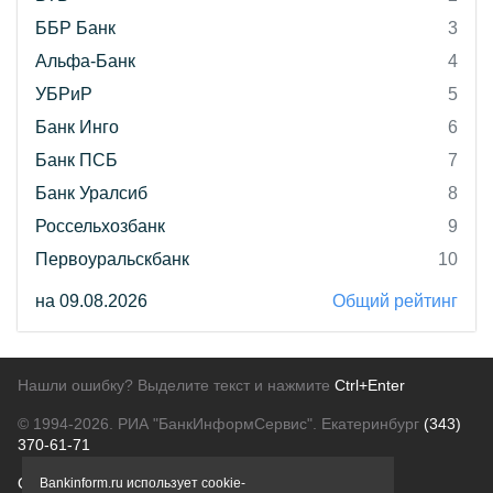
ББР Банк
3
Альфа-Банк
4
УБРиР
5
Банк Инго
6
Банк ПСБ
7
Банк Уралсиб
8
Россельхозбанк
9
Первоуральскбанк
10
на 09.08.2026
Общий рейтинг
Нашли ошибку? Выделите текст и нажмите
Ctrl+Enter
© 1994-2026.
РИА "БанкИнформСервис". Екатеринбург
(343)
370-61-71
О проекте
Политика конфиденциальности
Bankinform.ru использует cookie-