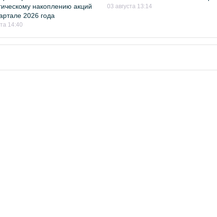
гическому накоплению акций
03 августа 13:14
квартале 2026 года
ста 14:40