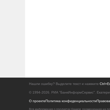
Нашли ошибку? Выделите текст и нажмите
Ctrl+E
© 1994-2026.
РИА "БанкИнформСервис". Екатери
О проекте
Политика конфиденциальности
Правов
Вся информация о продуктах банков, размещенная на по