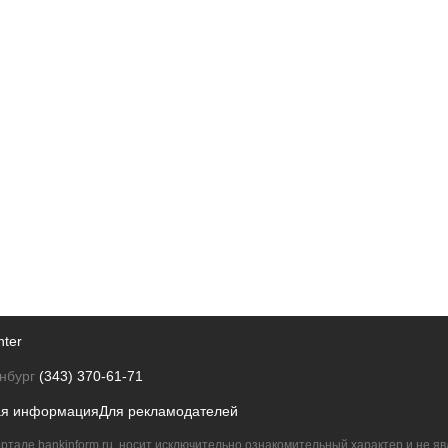
nter
нбург
(343) 370-61-71
ая информация
Для рекламодателей
ртале bankinform.ru, носит исключительно ознакомительный характер и не 