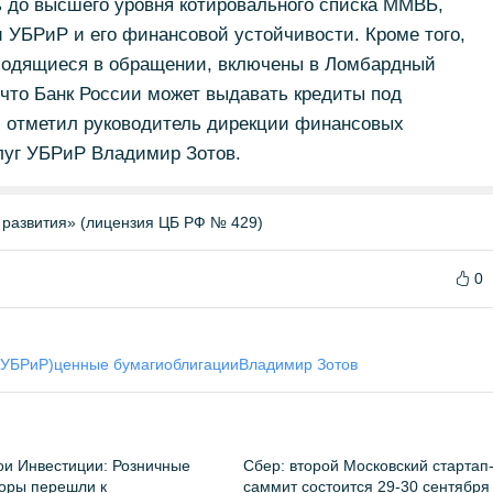
ь до высшего уровня котировального списка ММВБ,
и УБРиР и его финансовой устойчивости. Кроме того,
аходящиеся в обращении, включены в Ломбардный
, что Банк России может выдавать кредиты под
- отметил руководитель дирекции финансовых
луг УБРиР Владимир Зотов.
 развития» (лицензия ЦБ РФ № 429)
0
(УБРиР)
ценные бумаги
облигации
Владимир Зотов
и Инвестиции: Розничные
Сбер: второй Московский стартап
оры перешли к
саммит состоится 29-30 сентября