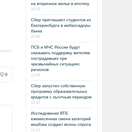
на вторичное жилье в ипотеку
16:20
Сбер приглашает студентов из
Екатеринбурга в амбассадоры
банка
15:56
ПСБ и МЧС России будут
оказывать поддержку жителям
пострадавших при
чрезвычайных ситуациях
регионов
0
12:40
Сбер запустил собственную
программу образовательных
кредитов с льготным периодом
12:33
Исследование ВТБ:
ежемесячная смена категорий
кешбэка создает волны спроса
-
12:14