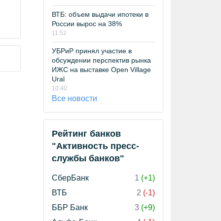
ВТБ: объем выдачи ипотеки в
России вырос на 38%
11:52
УБРиР принял участие в
обсуждении перспектив рынка
ИЖС на выставке Open Village
Ural
10:40
Все новости
Рейтинг банков
"Активность пресс-
службы банков"
СберБанк
1
(+1)
ВТБ
2
(-1)
ББР Банк
3
(+9)