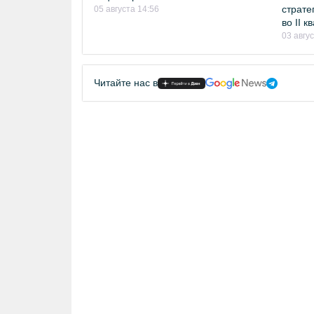
страте
05 августа 14:56
во II 
03 авгу
Читайте нас в