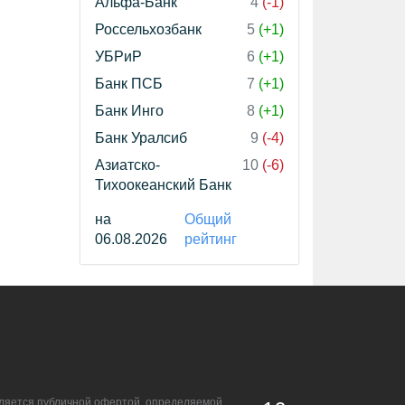
Альфа-Банк
4
(-1)
Россельхозбанк
5
(+1)
УБРиР
6
(+1)
Банк ПСБ
7
(+1)
Банк Инго
8
(+1)
Банк Уралсиб
9
(-4)
Азиатско-
10
(-6)
Тихоокеанский Банк
на
Общий
06.08.2026
рейтинг
является публичной офертой, определяемой