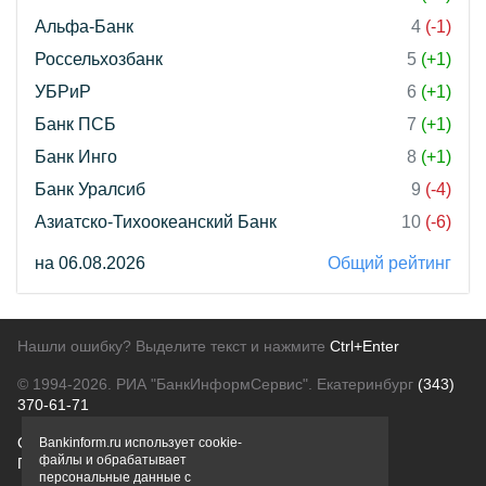
Альфа-Банк
4
(-1)
Россельхозбанк
5
(+1)
УБРиР
6
(+1)
Банк ПСБ
7
(+1)
Банк Инго
8
(+1)
Банк Уралсиб
9
(-4)
Азиатско-Тихоокеанский Банк
10
(-6)
на 06.08.2026
Общий рейтинг
Нашли ошибку? Выделите текст и нажмите
Ctrl+Enter
© 1994-2026.
РИА "БанкИнформСервис". Екатеринбург
(343)
370-61-71
О проекте
Политика конфиденциальности
Bankinform.ru использует cookie-
файлы и обрабатывает
Правовая информация
Для рекламодателей
персональные данные с