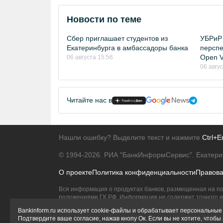
Новости по теме
Сбер приглашает студентов из
УБРиР 
Екатеринбурга в амбассадоры банка
перспе
Open Vi
06 августа 15:56
06 авгу
Читайте нас в
Нашли ошибку? Выделите текст и нажмите
Ctrl+E
© 1994-2026.
РИА "БанкИнформСервис". Екатери
О проекте
Политика конфиденциальности
Правов
Вся информация о продуктах банков, размещенная на по
положениями ГК РФ. Информация не содержит точного и 
Исключительное право на товарные знаки принадлежит 
Bankinform.ru использует cookie-файлы и обрабатывает персональные 
Подтвердите ваше согласие, нажав кнопу Ок. Если вы не хотите, чтоб