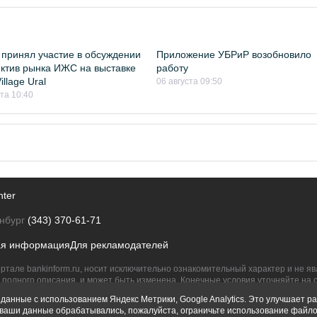
принял участие в обсуждении
Приложение УБРиР возобновило
ктив рынка ИЖС на выставке
работу
llage Ural
06 августа 09:50
ста 10:40
nter
нбург
(343) 370-61-71
ая информация
Для рекламодателей
ртале bankinform.ru, носит исключительно ознакомительный характер и не 
полного описания, и может быть изменена. Конечные условия уточняйте на 
их правообладателям.
данные с использованием Яндекс Метрики, Google Analytics. Это улучшает ра
ы ваши данные обрабатывались, пожалуйста, ограничьте использование файло