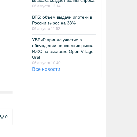
кешбэка создает волны спроса
06 августа 12:14
ВТБ: объем выдачи ипотеки в
России вырос на 38%
06 августа 11:52
УБРиР принял участие в
обсуждении перспектив рынка
ИЖС на выставке Open Village
Ural
06 августа 10:40
Все новости
0