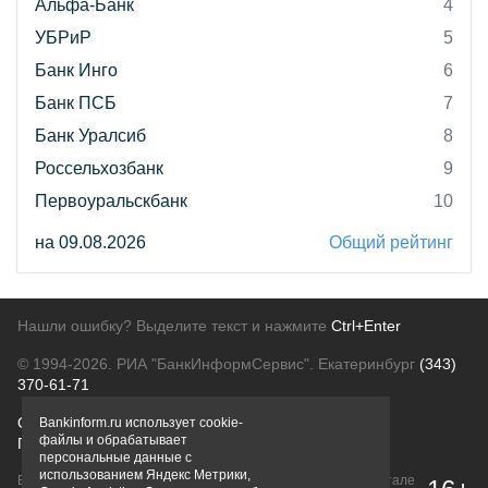
Альфа-Банк
4
УБРиР
5
Банк Инго
6
Банк ПСБ
7
Банк Уралсиб
8
Россельхозбанк
9
Первоуральскбанк
10
на 09.08.2026
Общий рейтинг
Нашли ошибку? Выделите текст и нажмите
Ctrl+Enter
© 1994-2026.
РИА "БанкИнформСервис". Екатеринбург
(343)
370-61-71
О проекте
Политика конфиденциальности
Bankinform.ru использует cookie-
файлы и обрабатывает
Правовая информация
Для рекламодателей
персональные данные с
использованием Яндекс Метрики,
Вся информация о продуктах банков, размещенная на портале