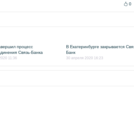
0
вершил процесс
В Екатеринбурге закрывается Свя
динения Связь-Банка
Банк
2020 11:36
30 апреля 2020 16:23