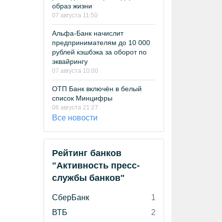
образ жизни
07 августа 11:50
Альфа-Банк начислит
предпринимателям до 10 000
рублей кэшбэка за оборот по
эквайрингу
07 августа 10:00
ОТП Банк включён в белый
список Минцифры
06 августа 21:27
Все новости
Рейтинг банков
"Активность пресс-
службы банков"
СберБанк
1
ВТБ
2