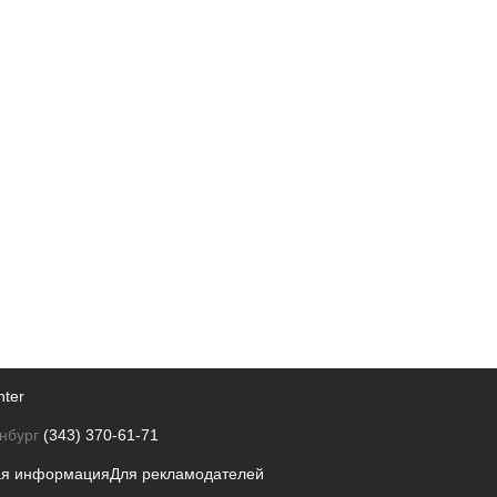
nter
нбург
(343) 370-61-71
ая информация
Для рекламодателей