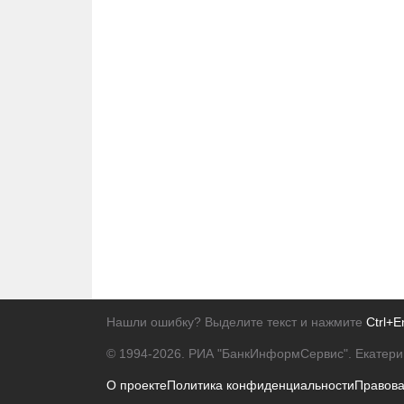
Нашли ошибку? Выделите текст и нажмите
Ctrl+E
© 1994-2026.
РИА "БанкИнформСервис". Екатери
О проекте
Политика конфиденциальности
Правов