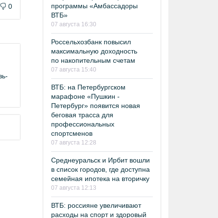
программы «Амбассадоры
0
ВТБ»
07 августа 16:30
Россельхозбанк повысил
максимальную доходность
по накопительным счетам
07 августа 15:40
зь-
ВТБ: на Петербургском
марафоне «Пушкин -
Петербург» появится новая
беговая трасса для
профессиональных
спортсменов
07 августа 12:28
Среднеуральск и Ирбит вошли
в список городов, где доступна
семейная ипотека на вторичку
07 августа 12:13
ВТБ: россияне увеличивают
расходы на спорт и здоровый