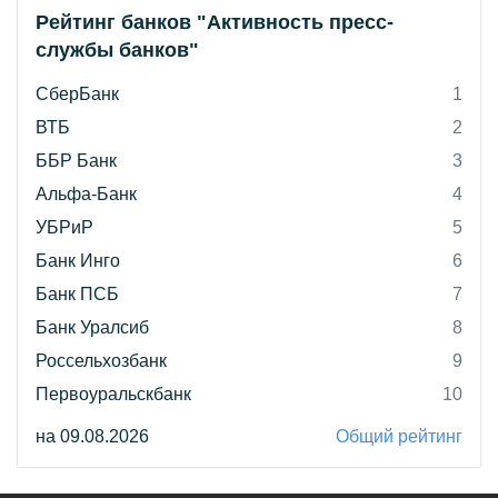
Рейтинг банков "Активность пресс-
службы банков"
СберБанк
1
ВТБ
2
ББР Банк
3
Альфа-Банк
4
УБРиР
5
Банк Инго
6
Банк ПСБ
7
Банк Уралсиб
8
Россельхозбанк
9
Первоуральскбанк
10
на 09.08.2026
Общий рейтинг