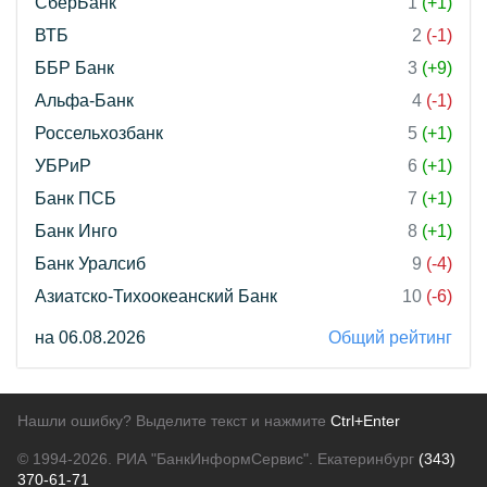
СберБанк
1
(+1)
ВТБ
2
(-1)
ББР Банк
3
(+9)
Альфа-Банк
4
(-1)
Россельхозбанк
5
(+1)
УБРиР
6
(+1)
Банк ПСБ
7
(+1)
Банк Инго
8
(+1)
Банк Уралсиб
9
(-4)
Азиатско-Тихоокеанский Банк
10
(-6)
на 06.08.2026
Общий рейтинг
Нашли ошибку? Выделите текст и нажмите
Ctrl+Enter
© 1994-2026.
РИА "БанкИнформСервис". Екатеринбург
(343)
370-61-71