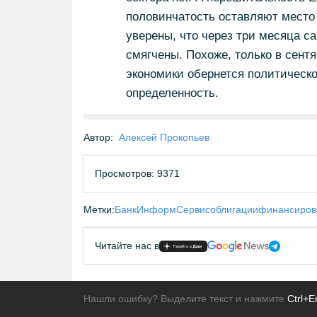
половинчатость оставляют место
уверены, что через три месяца са
смягчены. Похоже, только в сентя
экономики обернется политическо
определенность.
Автор:
Алексей Прокопьев
Просмотров: 9371
Метки:
БанкИнформСервис
облигации
финансиров
Читайте нас в
Нашли ошибку? Выделите текст и нажмите
Ctrl+E