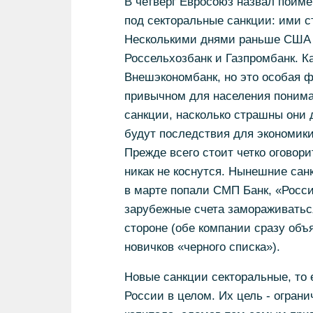
В четверг Евросоюз назвал поим
под секторальные санкции: ими с
Несколькими днями раньше США в
Россельхозбанк и Газпромбанк. Как
Внешэкономбанк, но это особая 
привычном для населения пониман
санкции, насколько страшны они 
будут последствия для экономики
Прежде всего стоит четко оговор
никак не коснутся. Нынешние сан
в марте попали СМП Банк, «Росси
зарубежные счета замораживаться 
стороне (обе компании сразу объ
новичков «черного списка»).
Новые санкции секторальные, то 
России в целом. Их цель - огран