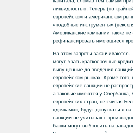
капитала, сломав тем самым при
ликвидностью. Теперь (по крайне
европейском и американском рынк
«подобные инструменты» (векселя
Американские компании также не 
рефинансировать имеющиеся кред
На этом запреты заканчиваются. 
могут брать краткосрочные креди
выпущенные до введения санкций,
европейском рынках. Кроме того,
европейские санкции не распрост
а таковые имеются у Сбербанка, 
европейских стран, не считая Бе
«дочками», будут допускаться на
санкции не учитывают производн
банки могут выбросить на западн