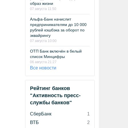
образ жизни
07 августа 11:50
Альфа-Банк начислит
предпринимателям до 10 000
рублей кэшбэка за оборот по
эквайрингу
07 августа 10:00
ОТП Банк включён в белый
список Минцифры
06 августа 21:27
Все новости
Рейтинг банков
"Активность пресс-
службы банков"
СберБанк
1
ВТБ
2