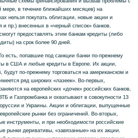
вычные схемы финансирования и вызвав проблемы с
й мере, в течение ближайших месяцев) на
ах нельзя покупать облигации, новые акции и
 и пр.) внесенных в «черный список» банков.
смогут предоставлять этим банкам кредиты (либо
иты) на срок более 90 дней.
То есть, попавшие под санкции банки по-прежнему
ты в США и любые кредиты в Европе. Их акции,
 будут по-прежнему торговаться на американском и
 имеется ряд широких «лазеек». Во-первых,
раняются на европейских «дочек» российских банков,
ВТБ и Газпромбанка и охватывают в совокупности 13
лоруссии и Украины. Акции и облигации, выпущенные
 европейские рынки без ограничений. Во-вторых,
ые инструменты, и при необходимости российские
ые рынки деривативы, «завязанные» на их акции.