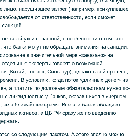
ций включает очень интересную оговорку, гласящую,
е лицо, нарушившее запрет (например, прикупившее
освобождается от ответственности, если сможет
и санкций.
не такой уж и страшной, в особенности в том, что
, что банки могут не обращать внимания на санкции,
нсирование в значительной мере «завязано» на
 отдельные эксперты говорят о возможной
и (Китай, Гонконг, Сингапур), однако такой процесс,
ремени. В условиях, когда поток «длинных денег» из
ен, а платить по долговым обязательствам нужно по-
ы с ликвидностью у банков, оказавшихся в «черном
а, не в ближайшее время. Все эти банки обладают
идных активов, а ЦБ РФ сразу же по введению
держать.
атся со следующим пакетом. А этого вполне можно