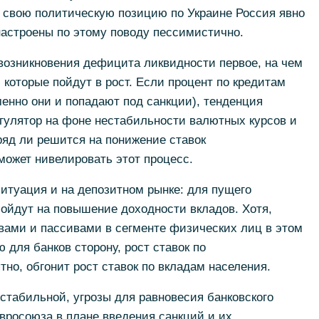
ь свою политическую позицию по Украине Россия явно
настроены по этому поводу пессимистично.
возникновения дефицита ликвидности первое, на чем
, которые пойдут в рост. Если процент по кредитам
енно они и попадают под санкции), тенденция
егулятор на фоне нестабильности валютных курсов и
яд ли решится на понижение ставок
может нивелировать этот процесс.
итуация и на депозитном рынке: для пущего
ойдут на повышение доходности вкладов. Хотя,
вами и пассивами в сегменте физических лиц в этом
 для банков сторону, рост ставок по
но, обгонит рост ставок по вкладам населения.
 стабильной, угрозы для равновесия банковского
Евросоюза в плане введения санкций и их