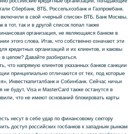
енно российские кредитные организации, попадающие
тали Сбербанк, ВТБ, Россельхозбанк и Газпромбанк.
ключили в свой «черный список» ВТБ, Банк Москвы,
 в тот, так и в другой список попал также
финансовая организация, не являющаяся банком в
ии этого слова. Итак, что собственно означают эти
для кредитных организаций и их клиентов, и каковы
 в целом? Давайте разбираться.
ить, что напрямую клиентов указанных банков санкции
кции принципиально отличаются от тех, под которые
я», Инвесткапиталбанк и Собинбанк. Сейчас ничьи
не будут, Visa и MasterCard также останутся в
явили, что не имеют оснований блокировать карты
есть несут в себе удар по финансовому сектору
ичить доступ российских госбанков к западным рынкам