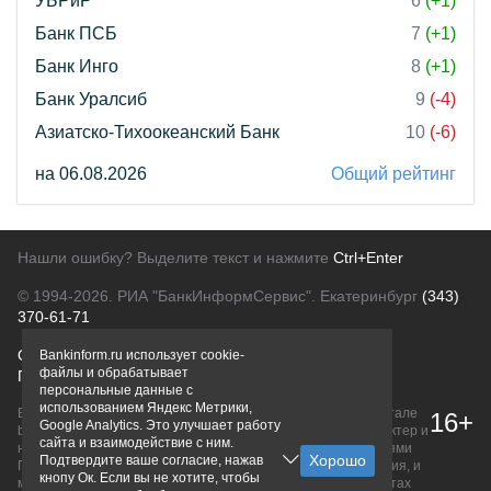
УБРиР
6
(+1)
Банк ПСБ
7
(+1)
Банк Инго
8
(+1)
Банк Уралсиб
9
(-4)
Азиатско-Тихоокеанский Банк
10
(-6)
на 06.08.2026
Общий рейтинг
Нашли ошибку? Выделите текст и нажмите
Ctrl+Enter
© 1994-2026.
РИА "БанкИнформСервис". Екатеринбург
(343)
370-61-71
О проекте
Политика конфиденциальности
Bankinform.ru использует cookie-
файлы и обрабатывает
Правовая информация
Для рекламодателей
персональные данные с
использованием Яндекс Метрики,
Вся информация о продуктах банков, размещенная на портале
16+
Google Analytics. Это улучшает работу
bankinform.ru, носит исключительно ознакомительный характер и
сайта и взаимодействие с ним.
не является публичной офертой, определяемой положениями
Подтвердите ваше согласие, нажав
ГК РФ. Информация не содержит точного и полного описания, и
кнопу Ок. Если вы не хотите, чтобы
может быть изменена. Конечные условия уточняйте на сайтах