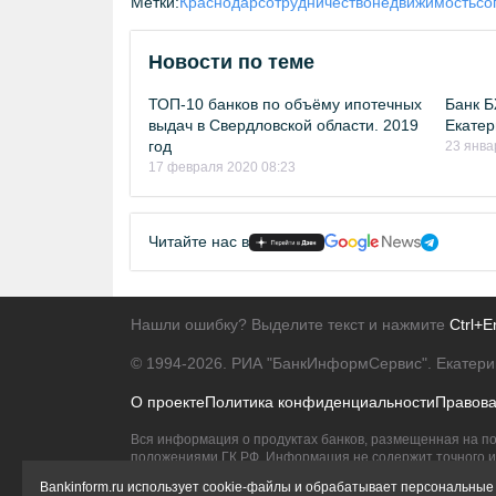
Метки:
Краснодар
сотрудничество
недвижимость
со
Новости по теме
ТОП-10 банков по объёму ипотечных
Банк Б
выдач в Свердловской области. 2019
Екатер
год
23 янва
17 февраля 2020 08:23
Читайте нас в
Нашли ошибку? Выделите текст и нажмите
Ctrl+E
© 1994-2026.
РИА "БанкИнформСервис". Екатери
О проекте
Политика конфиденциальности
Правов
Вся информация о продуктах банков, размещенная на по
положениями ГК РФ. Информация не содержит точного и 
Исключительное право на товарные знаки принадлежит 
Bankinform.ru использует cookie-файлы и обрабатывает персональные 