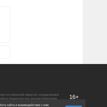
является публичной офертой, определяемой
16+
сайтах банков или при личном обращении.
боту сайта и взаимодействие с ним.