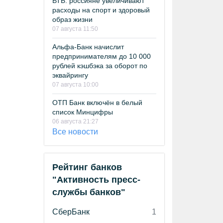
ВТБ: россияне увеличивают
расходы на спорт и здоровый
образ жизни
07 августа 11:50
Альфа-Банк начислит
предпринимателям до 10 000
рублей кэшбэка за оборот по
эквайрингу
07 августа 10:00
ОТП Банк включён в белый
список Минцифры
06 августа 21:27
Все новости
Рейтинг банков
"Активность пресс-
службы банков"
СберБанк
1