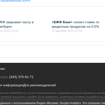
глашение
Банк БЖФ
ЖФ закрывает кассу в
«БЖФ Банк»
снизил ставки по
инбурге
кредитным продуктам на 0,5%
ря 2020 13:34
18 декабря 2019 11:19
nter
нбург
(343) 370-61-71
ая информация
Для рекламодателей
ртале bankinform.ru, носит исключительно ознакомительный характер и не 
полного описания, и может быть изменена. Конечные условия уточняйте на 
их правообладателям.
данные с использованием Яндекс Метрики, Google Analytics. Это улучшает ра