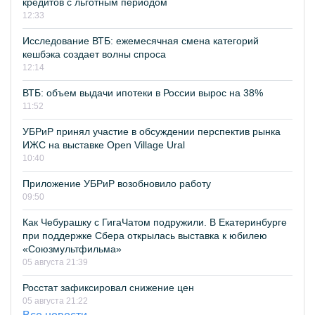
кредитов с льготным периодом
12:33
Исследование ВТБ: ежемесячная смена категорий
кешбэка создает волны спроса
12:14
ВТБ: объем выдачи ипотеки в России вырос на 38%
11:52
УБРиР принял участие в обсуждении перспектив рынка
ИЖС на выставке Open Village Ural
10:40
Приложение УБРиР возобновило работу
09:50
Как Чебурашку с ГигаЧатом подружили. В Екатеринбурге
при поддержке Сбера открылась выставка к юбилею
«Союзмультфильма»
05 августа 21:39
Росстат зафиксировал снижение цен
05 августа 21:22